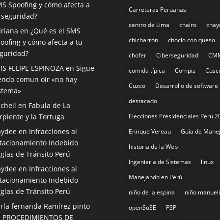
S Spoofing y cómo afecta a
Carreteras Peruanas
 seguridad?
centro de Lima
chairo
chay
riana
en
¿Qué es el SMS
chicharrón
choclo con queso
oofing y cómo afecta a tu
guridad?
chofer
Ciberseguridad
CM
IS FELIPE ESPINOZA
en
Sigue
comida tí­pica
Compiz
Cusc
endo comun oir «no hay
Cuzco
Desarrollo de software
stema»
destacado
chell
en
Fabula de La
rpiente y la Tortuga
Elecciones Presidenciales Peru 2
aydee
en
Infracciones al
Enrique Vereau
Guía de Mane
tacionamiento Indebido
historia de la Web
glas de Tránsito Perú
Ingenieria de Sistemas
linux
aydee
en
Infracciones al
Manejando en Perú
tacionamiento Indebido
glas de Tránsito Perú
niño de la espina
niño manueli
rla fernanda Ramírez pinto
openSuSE
PSP
n
PROCEDIMIENTOS DE