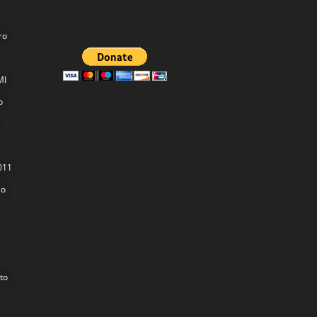
ro
MI
o
011
jo
to