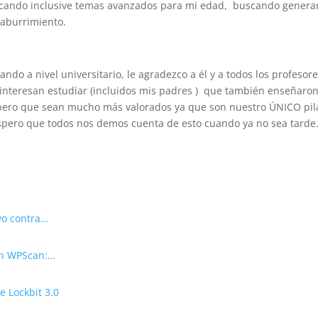
tocando inclusive temas avanzados para mi edad, buscando genera
 aburrimiento.
do a nivel universitario, le agradezco a él y a todos los profesor
 interesan estudiar (incluidos mis padres ) que también enseñaro
spero que sean mucho más valorados ya que son nuestro ÚNICO pil
espero que todos nos demos cuenta de esto cuando ya no sea tarde
vo contra…
on WPScan:…
 Lockbit 3.0