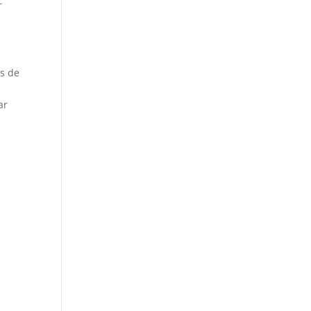
r
es de
n
ar
.