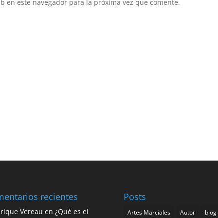
eb en este navegador para la próxima vez que comente.
entarios recientes
Posts
rique Vereau
en
¿Qué es el
Artes Marciales
Autor
blog