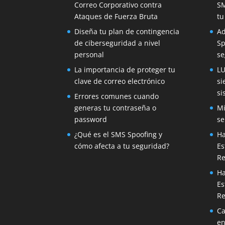
Correo Corporativo contra
SM
Ataques de Fuerza Bruta
tu
Diseña tu plan de contingencia
Ad
de ciberseguridad a nivel
Sp
personal
se
La importancia de proteger tu
LU
clave de correo electrónico
si
si
Errores comunes cuando
generas tu contraseña o
Mi
password
se
¿Qué es el SMS Spoofing y
H
cómo afecta a tu seguridad?
Es
Re
H
Es
Re
Ca
e