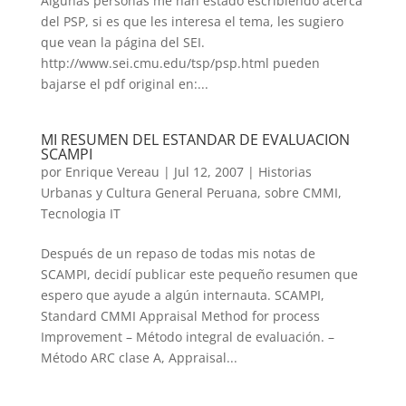
Algunas personas me han estado escribiendo acerca
del PSP, si es que les interesa el tema, les sugiero
que vean la página del SEI.
http://www.sei.cmu.edu/tsp/psp.html pueden
bajarse el pdf original en:...
MI RESUMEN DEL ESTANDAR DE EVALUACION
SCAMPI
por
Enrique Vereau
|
Jul 12, 2007
|
Historias
Urbanas y Cultura General Peruana
,
sobre CMMI
,
Tecnologia IT
Después de un repaso de todas mis notas de
SCAMPI, decidí publicar este pequeño resumen que
espero que ayude a algún internauta. SCAMPI,
Standard CMMI Appraisal Method for process
Improvement – Método integral de evaluación. –
Método ARC clase A, Appraisal...