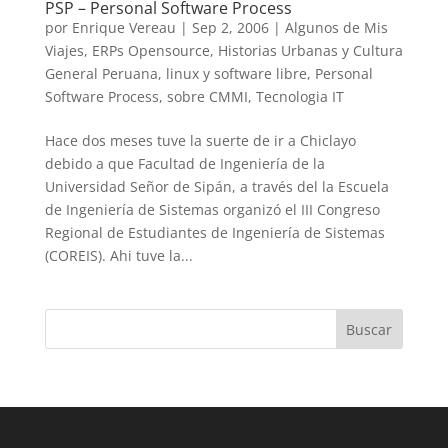
PSP – Personal Software Process
por
Enrique Vereau
|
Sep 2, 2006
|
Algunos de Mis
Viajes
,
ERPs Opensource
,
Historias Urbanas y Cultura
General Peruana
,
linux y software libre
,
Personal
Software Process
,
sobre CMMI
,
Tecnologia IT
Hace dos meses tuve la suerte de ir a Chiclayo
debido a que Facultad de Ingeniería de la
Universidad Señor de Sipán, a través del la Escuela
de Ingeniería de Sistemas organizó el III Congreso
Regional de Estudiantes de Ingeniería de Sistemas
(COREIS). Ahi tuve la...