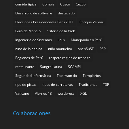
comida tí­pica
Compiz
Cusco
Cuzco
Desarrollo de software
destacado
Elecciones Presidenciales Peru 2011
Enrique Vereau
Guía de Manejo
historia de la Web
Ingenieria de Sistemas
linux
Manejando en Perú
niño de la espina
niño manuelito
openSuSE
PSP
Regiones de Perú
respeto reglas de transito
restaurante
Sangre Latina
SCAMPI
Seguridad informática
Tae kwon do
Templarios
tipo de pistas
tipos de carreteras
Tradiciones
TSP
Vaticano
Viernes 13
wordpress
XGL
Colaboraciones