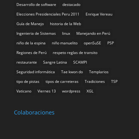
Desarrollo de software
destacado
Elecciones Presidenciales Peru 2011
Enrique Vereau
Guía de Manejo
historia de la Web
Ingenieria de Sistemas
linux
Manejando en Perú
niño de la espina
niño manuelito
openSuSE
PSP
Regiones de Perú
respeto reglas de transito
restaurante
Sangre Latina
SCAMPI
Seguridad informática
Tae kwon do
Templarios
tipo de pistas
tipos de carreteras
Tradiciones
TSP
Vaticano
Viernes 13
wordpress
XGL
Colaboraciones