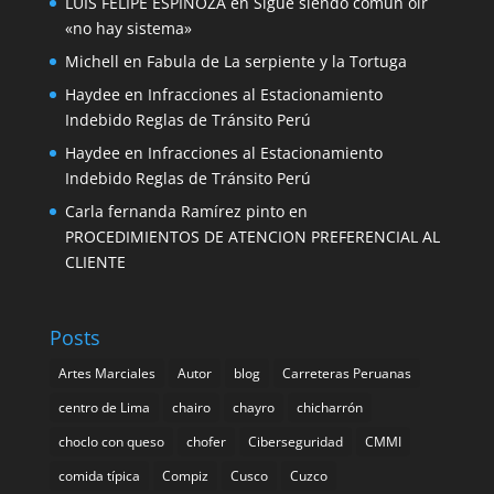
LUIS FELIPE ESPINOZA
en
Sigue siendo comun oir
«no hay sistema»
Michell
en
Fabula de La serpiente y la Tortuga
Haydee
en
Infracciones al Estacionamiento
Indebido Reglas de Tránsito Perú
Haydee
en
Infracciones al Estacionamiento
Indebido Reglas de Tránsito Perú
Carla fernanda Ramírez pinto
en
PROCEDIMIENTOS DE ATENCION PREFERENCIAL AL
CLIENTE
Posts
Artes Marciales
Autor
blog
Carreteras Peruanas
centro de Lima
chairo
chayro
chicharrón
choclo con queso
chofer
Ciberseguridad
CMMI
comida tí­pica
Compiz
Cusco
Cuzco