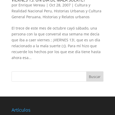
VIERNES 13: UN DIA DE MALA SUERTE?
por
Enrique Vereau
|
Oct 28, 2007
|
Cultura y
Realidad Nacional Peru
,
Historias Urbanas y Cultura
General Peruana
,
Historias y Relatos urbanos
El trece de este mes de octubre cayó sábado, una
persona con la que conversé esa semana me decía
que iba a caer viernes ; ¡VIERNES 13!, que es un día
relacionado a la mala suerte (:(). Para mí hizo que
recuerde los hechos por los que ese día tiene hasta
ahora esa...
Artículos