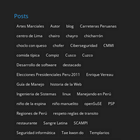
Posts
Artes Marciales
Autor
blog
Carreteras Peruanas
centro de Lima
chairo
chayro
chicharrón
choclo con queso
chofer
Ciberseguridad
CMMI
comida tí­pica
Compiz
Cusco
Cuzco
Desarrollo de software
destacado
Elecciones Presidenciales Peru 2011
Enrique Vereau
Guía de Manejo
historia de la Web
Ingenieria de Sistemas
linux
Manejando en Perú
niño de la espina
niño manuelito
openSuSE
PSP
Regiones de Perú
respeto reglas de transito
restaurante
Sangre Latina
SCAMPI
Seguridad informática
Tae kwon do
Templarios